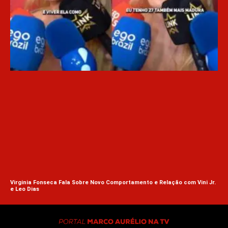
O I
Virginia Fonseca Fala Sobre Novo Comportamento e Relação com Vini Jr.
e Leo Dias