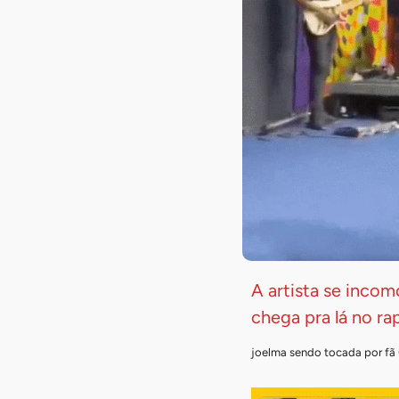
A artista se inco
chega pra lá no ra
joelma sendo tocada por fã