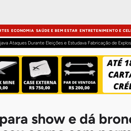
RTES
ECONOMIA
SAÚDE E BEM ESTAR
ENTRETENIMENTO E CEL
java Ataques Durante Eleições e Estudava Fabricação de Explos
para show e dá bron