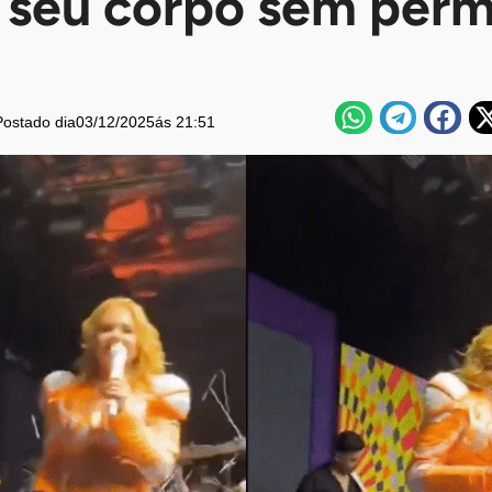
r seu corpo sem perm
Postado dia
03/12/2025
ás 21:51