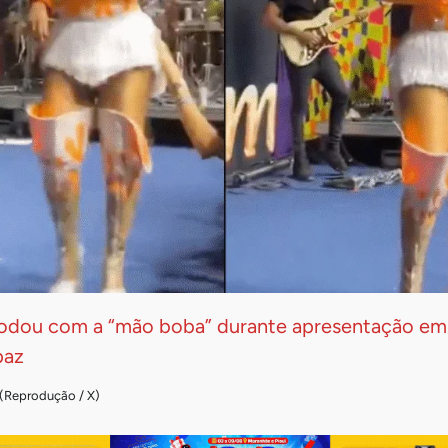
modou com a “mão boba” durante apresentação e
paz
 (Reprodução / X)