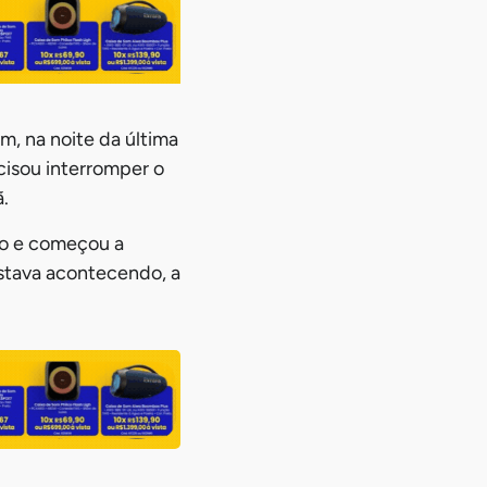
, na noite da última
cisou interromper o
.
lco e começou a
stava acontecendo, a