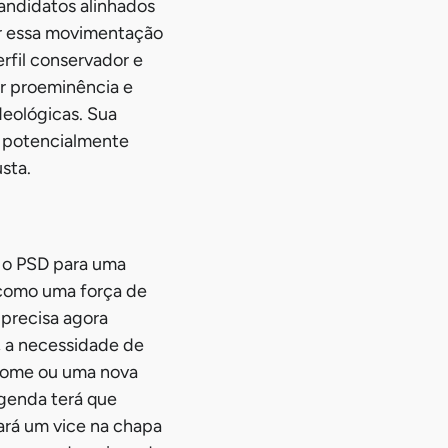
candidatos alinhados
por essa movimentação
rfil conservador e
or proeminência e
deológicas. Sua
o potencialmente
sta.
a o PSD para uma
 como uma força de
 precisa agora
o, a necessidade de
 nome ou uma nova
egenda terá que
ará um vice na chapa