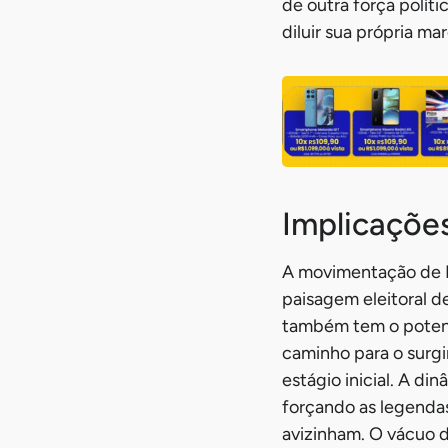
de outra força polít
diluir sua própria mar
Implicações
A movimentação de Ra
paisagem eleitoral d
também tem o potenci
caminho para o surgi
estágio inicial. A d
forçando as legendas
avizinham. O vácuo 