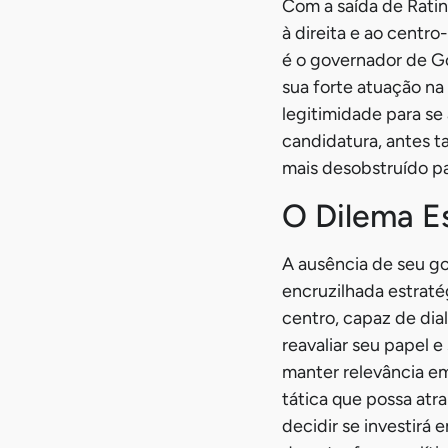
Com a saída de Ratin
à direita e ao centr
é o governador de Go
sua forte atuação na
legitimidade para s
candidatura, antes t
mais desobstruído pa
O Dilema E
A ausência de seu go
encruzilhada estraté
centro, capaz de dia
reavaliar seu papel e
manter relevância e
tática que possa atra
decidir se investirá