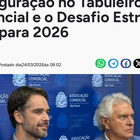
guração no Tabuleir
cial e o Desafio Est
para 2026
Postado dia
24/03/2026
ás 08:02