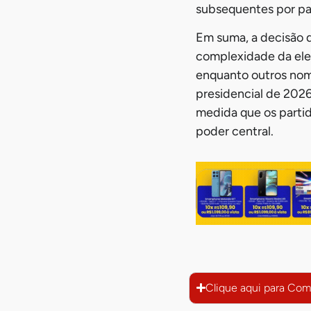
subsequentes por par
Em suma, a decisão d
complexidade da elei
enquanto outros nom
presidencial de 2026
medida que os partid
poder central.
Clique aqui para Com