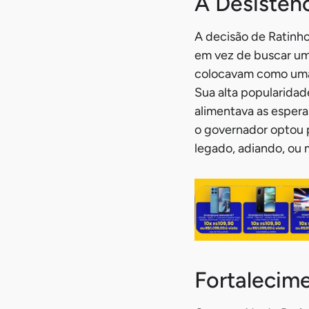
A Desistênc
A decisão de Ratinho
em vez de buscar um
colocavam como uma d
Sua alta popularidad
alimentava as esper
o governador optou p
legado, adiando, ou 
Fortalecim