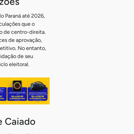
azões
do Paraná até 2026,
culações que o
 de centro-direita.
ces de aprovação,
titivo. No entanto,
lidação de seu
lo eleitoral.
e Caiado