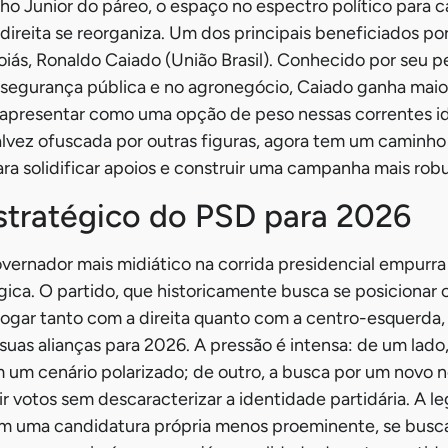
ho Junior do páreo, o espaço no espectro político para 
o-direita se reorganiza. Um dos principais beneficiados 
iás, Ronaldo Caiado (União Brasil). Conhecido por seu pe
 segurança pública e no agronegócio, Caiado ganha mai
e apresentar como uma opção de peso nessas correntes i
alvez ofuscada por outras figuras, agora tem um caminh
ra solidificar apoios e construir uma campanha mais robu
stratégico do PSD para 2026
vernador mais midiático na corrida presidencial empurr
gica. O partido, que historicamente busca se posicionar
logar tanto com a direita quanto com a centro-esquerda,
 suas alianças para 2026. A pressão é intensa: de um lad
m um cenário polarizado; de outro, a busca por um novo
ir votos sem descaracterizar a identidade partidária. A l
 em uma candidatura própria menos proeminente, se busc