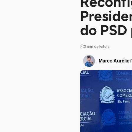
Reconfi
Presiden
do PSD 
3
min de leitura
Marco Aurélio