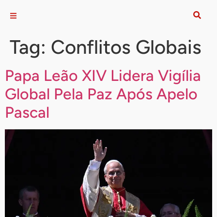
Tag:
Conflitos Globais
Papa Leão XIV Lidera Vigília
Global Pela Paz Após Apelo
Pascal