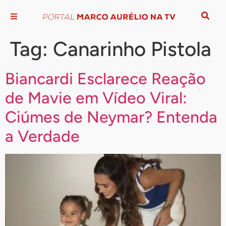
Tag:
Canarinho Pistola
Biancardi Esclarece Reação
de Mavie em Vídeo Viral:
Ciúmes de Neymar? Entenda
a Verdade