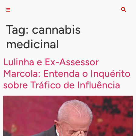
Tag:
cannabis
medicinal
Lulinha e Ex-Assessor
Marcola: Entenda o Inquérito
sobre Tráfico de Influência