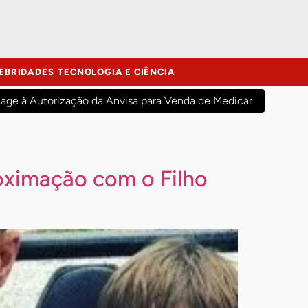
EBRIDADES
TECNOLOGIA E CIÊNCIA
age à Autorização da Anvisa para Venda de Medicamentos na
roximação com o Filho