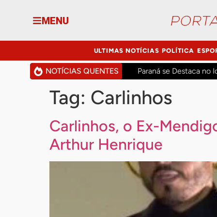
MENU
ULTIMAS NOTÍCIAS
POLÍTICA
ESPO
NOTÍCIAS QUENTES
Paraná se Destaca no I
Tag:
Carlinhos
Carlinhos, o Ex-Mendigo
Arthur Henrique