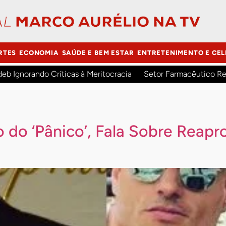
RTES
ECONOMIA
SAÚDE E BEM ESTAR
ENTRETENIMENTO E CEL
deb Ignorando Críticas à Meritocracia
Setor Farmacêutico Re
 do ‘Pânico’, Fala Sobre Reap