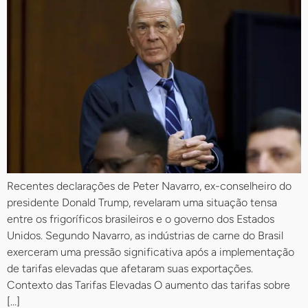
Recentes declarações de Peter Navarro, ex-conselheiro do
presidente Donald Trump, revelaram uma situação tensa
entre os frigoríficos brasileiros e o governo dos Estados
Unidos. Segundo Navarro, as indústrias de carne do Brasil
exerceram uma pressão significativa após a implementação
de tarifas elevadas que afetaram suas exportações.
Contexto das Tarifas Elevadas O aumento das tarifas sobre
[…]