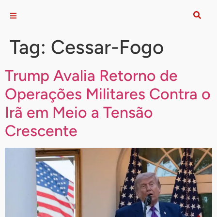
Tag:
Cessar-Fogo
Trump Avalia Retorno de
Operações Militares Contra o
Irã em Meio a Tensão
Crescente