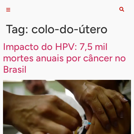
Tag:
colo-do-útero
Impacto do HPV: 7,5 mil
mortes anuais por câncer no
Brasil