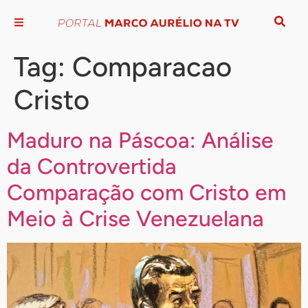
Tag:
Comparacao
Cristo
Maduro na Páscoa: Análise
da Controvertida
Comparação com Cristo em
Meio à Crise Venezuelana