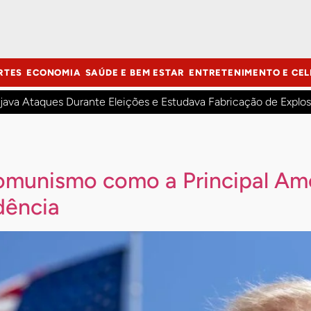
RTES
ECONOMIA
SAÚDE E BEM ESTAR
ENTRETENIMENTO E CEL
java Ataques Durante Eleições e Estudava Fabricação de Explos
Comunismo como a Principal A
dência