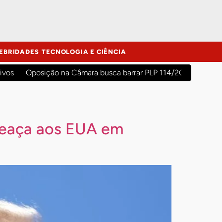
EBRIDADES
TECNOLOGIA E CIÊNCIA
ivos
Oposição na Câmara busca barrar PLP 114/2026 para evit
meaça aos EUA em