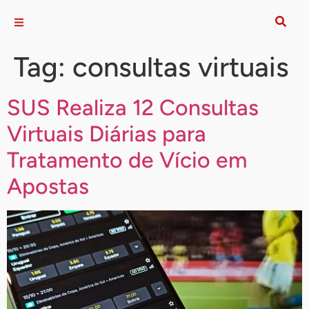
Tag:
consultas virtuais
SUS Realiza 12 Consultas
Virtuais Diárias para
Tratamento de Vício em
Apostas