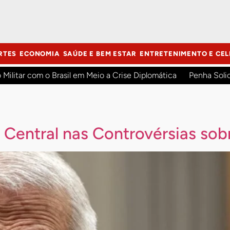
RTES
ECONOMIA
SAÚDE E BEM ESTAR
ENTRETENIMENTO E CEL
o Militar com o Brasil em Meio a Crise Diplomática
Penha Soli
 Central nas Controvérsias so