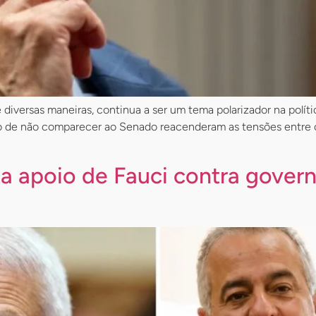
iversas maneiras, continua a ser um tema polarizador na polít
o de não comparecer ao Senado reacenderam as tensões entre os
ta apoio de Fauci contra gover