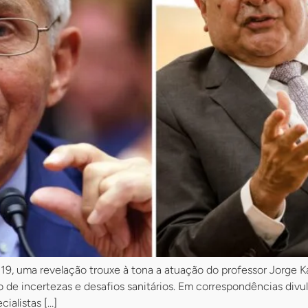
9, uma revelação trouxe à tona a atuação do professor Jorge Ka
 de incertezas e desafios sanitários. Em correspondências divu
ialistas […]