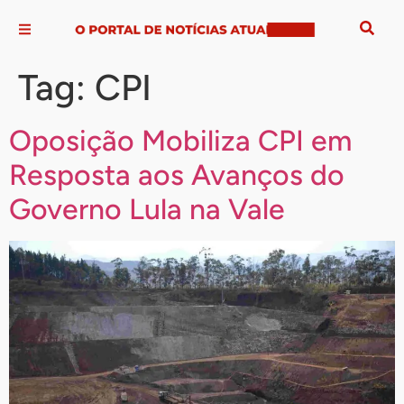
Tag:
CPI
Oposição Mobiliza CPI em
Resposta aos Avanços do
Governo Lula na Vale