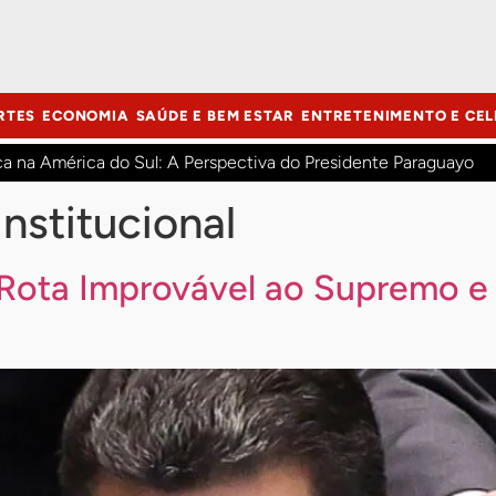
RTES
ECONOMIA
SAÚDE E BEM ESTAR
ENTRETENIMENTO E CEL
ca na América do Sul: A Perspectiva do Presidente Paraguayo
Institucional
 Rota Improvável ao Supremo e