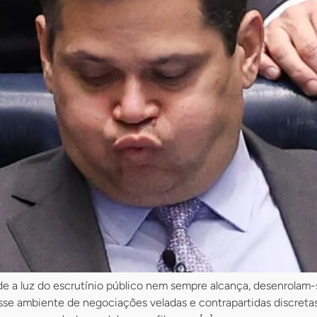
 onde a luz do escrutínio público nem sempre alcança, desenrol
 nesse ambiente de negociações veladas e contrapartidas discre