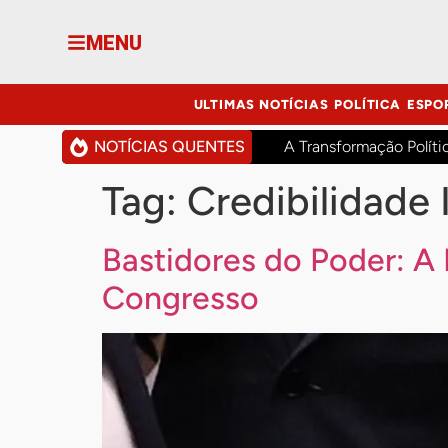
MENU
ULTIMAS NOTÍCIAS
POLÍTICA
ESPO
NOTÍCIAS QUENTES
A Transformação Políti
Tag:
Credibilidade 
Bastidores do Poder: A
Congresso