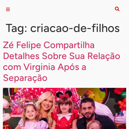
Tag:
criacao-de-filhos
Zé Felipe Compartilha
Detalhes Sobre Sua Relação
com Virginia Após a
Separação