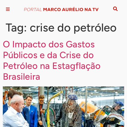
Tag:
crise do petróleo
O Impacto dos Gastos
Públicos e da Crise do
Petróleo na Estagflação
Brasileira