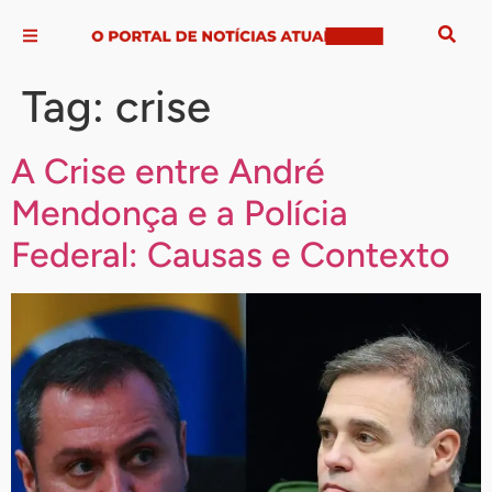
Tag:
crise
A Crise entre André
Mendonça e a Polícia
Federal: Causas e Contexto