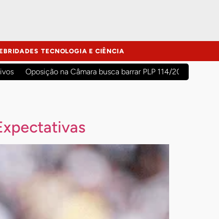
EBRIDADES
TECNOLOGIA E CIÊNCIA
ivos
Oposição na Câmara busca barrar PLP 114/2026 para evit
Expectativas