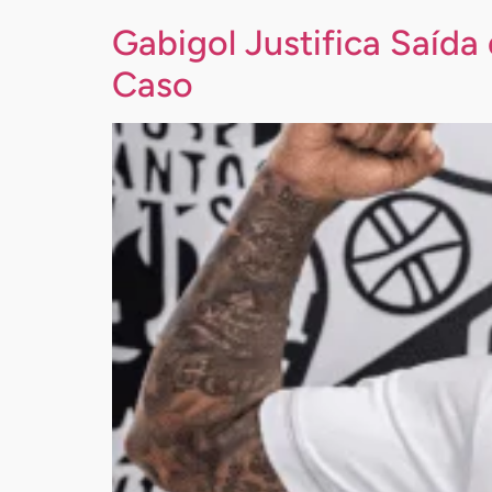
Gabigol Justifica Saíd
Caso