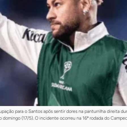
ação para o Santos após sentir dores na panturrilha direita dura
mo domingo (17/5). O incidente ocorreu na 16ª rodada do Campeo