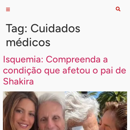
Tag:
Cuidados
médicos
Isquemia: Compreenda a
condição que afetou o pai de
Shakira