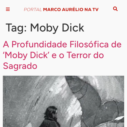
Tag:
Moby Dick
A Profundidade Filosófica de
‘Moby Dick’ e o Terror do
Sagrado