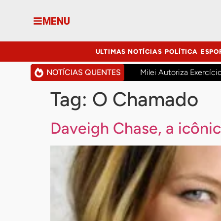
MENU
ULTIMAS NOTÍCIAS
POLÍTICA
ESPO
NOTÍCIAS QUENTES
Milei Autoriza Exercíci
Tag:
O Chamado
Daveigh Chase, a icôni