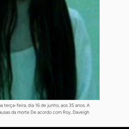
erça-feira, dia 16 de junho, aos 35 anos. A
 Causas da morte De acordo com Roy, Daveigh