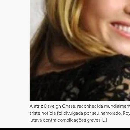
A atriz Daveigh Chase, reconhecida mundialmente
triste notícia foi divulgada por seu namorado, 
lutava contra complicações graves […]