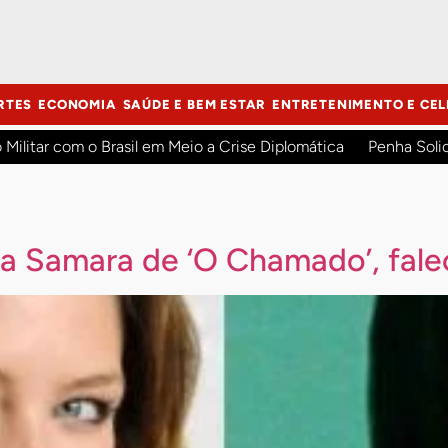
RTES
ECONOMIA
SAÚDE E BEM ESTAR
ENTRETENIMENTO E CEL
o Militar com o Brasil em Meio a Crise Diplomática
Penha Soli
ca Samara de ‘O Chamado’, fale