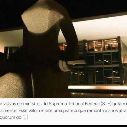
 e viúvas de ministros do Supremo Tribunal Federal (STF) geram 
mente. Esse valor reflete uma prática que remonta a anos atrás
quórum do […]