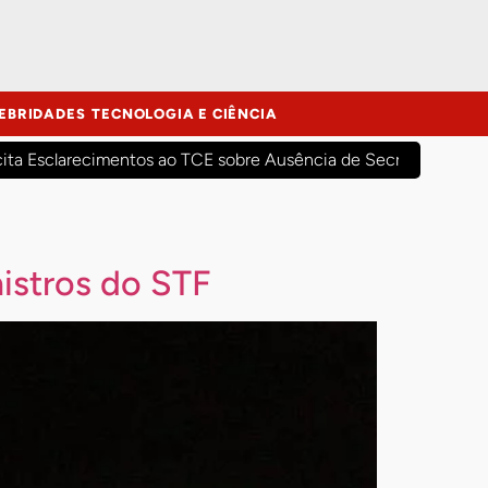
EBRIDADES
TECNOLOGIA E CIÊNCIA
cita Esclarecimentos ao TCE sobre Ausência de Secretários Mun
nistros do STF