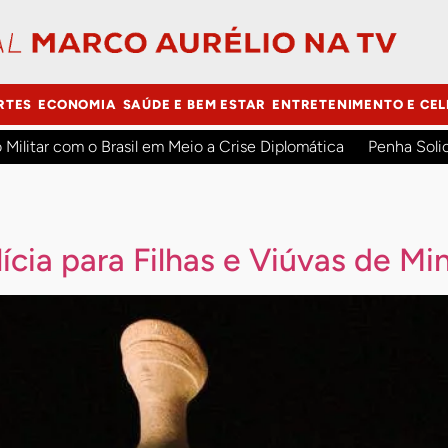
RTES
ECONOMIA
SAÚDE E BEM ESTAR
ENTRETENIMENTO E CEL
o Militar com o Brasil em Meio a Crise Diplomática
Penha Soli
ícia para Filhas e Viúvas de Mi