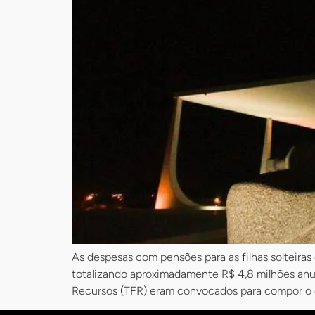
As despesas com pensões para as filhas solteiras
totalizando aproximadamente R$ 4,8 milhões anual
Recursos (TFR) eram convocados para compor o 