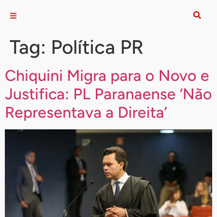
Tag:
Política PR
Chiquini Migra para o Novo e
Justifica: PL Paranaense ‘Não
Representava a Direita’