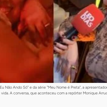
Eu Não Ando Só" e da série "Meu Nome é Preta", a apresentad
ua vida. A conversa, que aconteceu com a repórter Monique Arru