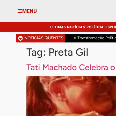
MENU
ULTIMAS NOTÍCIAS
POLÍTICA
ESPO
NOTÍCIAS QUENTES
A Transformação Políti
Tag:
Preta Gil
Tati Machado Celebra 