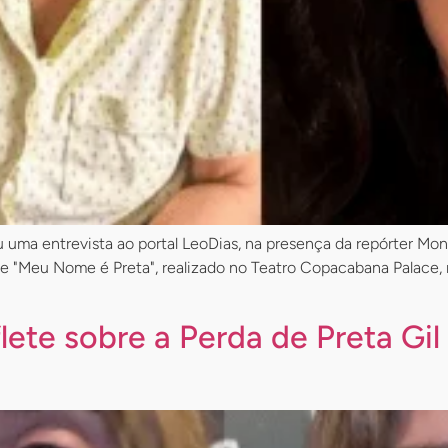
eu uma entrevista ao portal LeoDias, na presença da repórter Mo
e "Meu Nome é Preta", realizado no Teatro Copacabana Palace, n
lete sobre a Perda de Preta G