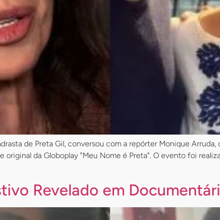
madrasta de Preta Gil, conversou com a repórter Monique Arruda, 
e original da Globoplay "Meu Nome é Preta". O evento foi real
stivo Revelado em Documentár