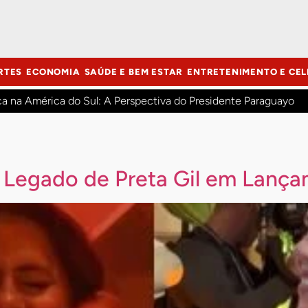
RTES
ECONOMIA
SAÚDE E BEM ESTAR
ENTRETENIMENTO E CEL
ca na América do Sul: A Perspectiva do Presidente Paraguayo
o Legado de Preta Gil em Lanç