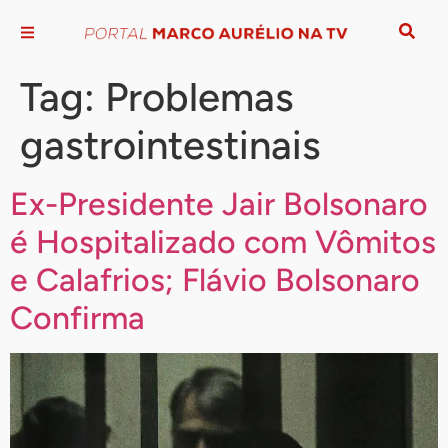
Tag:
Problemas
gastrointestinais
Ex-Presidente Jair Bolsonaro
é Hospitalizado com Vômitos
e Calafrios; Flávio Bolsonaro
Confirma