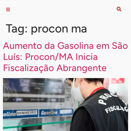
Tag:
procon ma
Aumento da Gasolina em São
Luís: Procon/MA Inicia
Fiscalização Abrangente