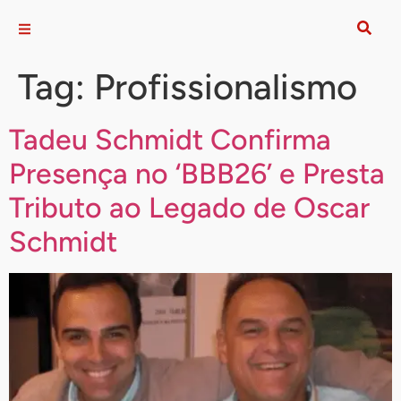
Tag:
Profissionalismo
Tadeu Schmidt Confirma
Presença no ‘BBB26’ e Presta
Tributo ao Legado de Oscar
Schmidt