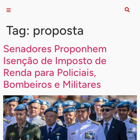
Tag:
proposta
Senadores Proponhem
Isenção de Imposto de
Renda para Policiais,
Bombeiros e Militares