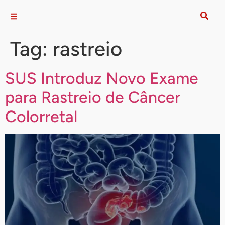
Tag:
rastreio
SUS Introduz Novo Exame
para Rastreio de Câncer
Colorretal