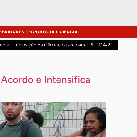
EBRIDADES
TECNOLOGIA E CIÊNCIA
ivos
Oposição na Câmara busca barrar PLP 114/2026 para evit
Acordo e Intensifica