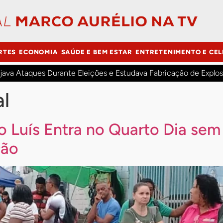
RTES
ECONOMIA
SAÚDE E BEM ESTAR
ENTRETENIMENTO E CEL
java Ataques Durante Eleições e Estudava Fabricação de Explos
al
 Luís Entra no Quarto Dia sem 
ção