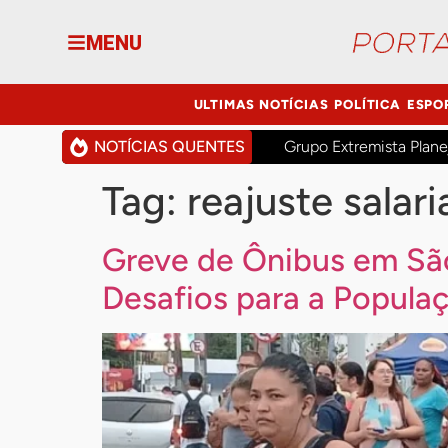
MENU
ULTIMAS NOTÍCIAS
POLÍTICA
ESPO
NOTÍCIAS QUENTES
Grupo Extremista Plane
Tag:
reajuste salari
Greve de Ônibus em São
Desafios para a Popula