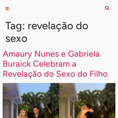
Tag:
revelação do
sexo
Amaury Nunes e Gabriela
Buraick Celebram a
Revelação do Sexo do Filho