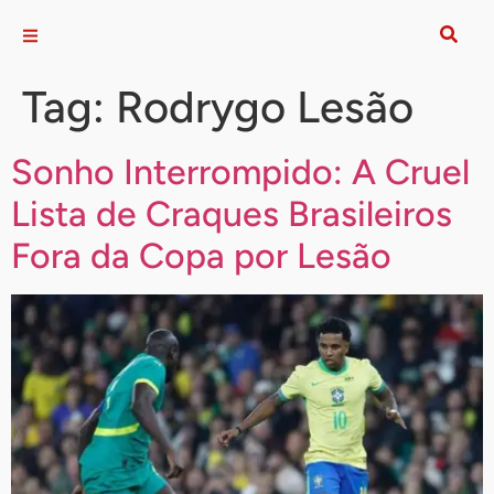
Tag:
Rodrygo Lesão
Sonho Interrompido: A Cruel
Lista de Craques Brasileiros
Fora da Copa por Lesão