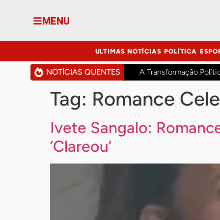
MENU
ULTIMAS NOTÍCIAS
POLÍTICA
ESPO
NOTÍCIAS QUENTES
A Transformação Políti
Tag:
Romance Cele
Ivete Sangalo: Romance
‘Clareou’