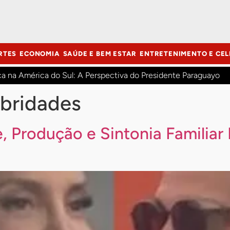
RTES
ECONOMIA
SAÚDE E BEM ESTAR
ENTRETENIMENTO E CEL
ca na América do Sul: A Perspectiva do Presidente Paraguayo
bridades
, Produção e Sintonia Familiar