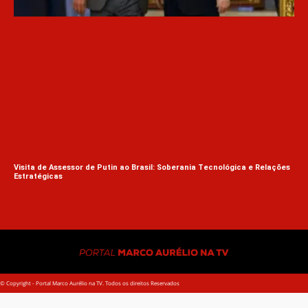
Visita de Assessor de Putin ao Brasil: Soberania Tecnológica e Relações
Estratégicas
Ive
Dec
© Copyright - Portal Marco Aurélio na TV. Todos os direitos Reservados