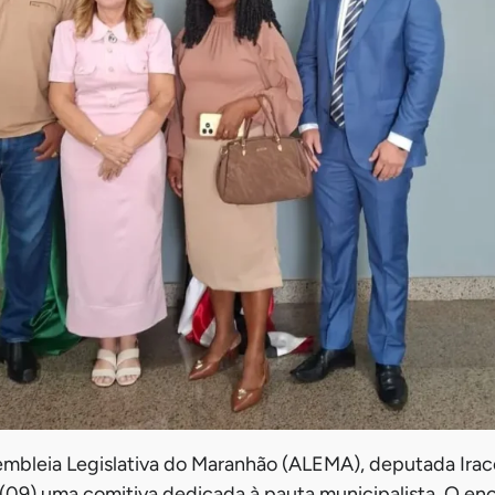
embleia Legislativa do Maranhão (ALEMA), deputada Ira
(09) uma comitiva dedicada à pauta municipalista. O enc