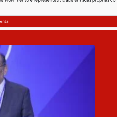
senvolvimento e representatividade em suas próprias c
entar