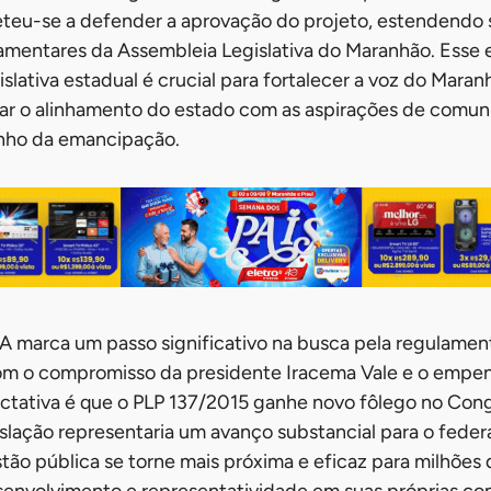
u-se a defender a aprovação do projeto, estendendo s
lamentares da Assembleia Legislativa do Maranhão. Esse
gislativa estadual é crucial para fortalecer a voz do Mar
ar o alinhamento do estado com as aspirações de comu
nho da emancipação.
 marca um passo significativo na busca pela regulamen
om o compromisso da presidente Iracema Vale e o empen
ectativa é que o PLP 137/2015 ganhe novo fôlego no Con
slação representaria um avanço substancial para o federal
tão pública se torne mais próxima e eficaz para milhões