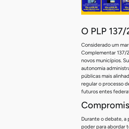
O PLP 137/
Considerado um marco
Complementar 137/20
novos municípios. Su
autonomia administrat
públicas mais alinhad
regular o processo d
futuros entes federa
Compromiss
Durante o debate, a 
poder para abordar t