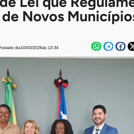
 de Lei que Regulam
 de Novos Município
Postado dia
10/03/2026
ás 13:34