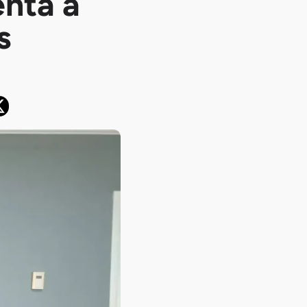
enta a
s