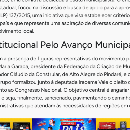
estadual, focou na discussão e busca de apoio para a apr
P) 137/2015, uma iniciativa que visa estabelecer critério
 país e que representa uma aspiração de diversas comun
lvimento local.
titucional Pelo Avanço Municipa
m a presença de figuras representativas do movimento 
do Maria Garapa, presidente da Federação da Criação de M
dor Cláudio da Constrular, de Alto Alegre do Pindaré, e 
rupo formalizou junto à deputada Iracema Vale o pleito
nto ao Congresso Nacional. O objetivo central é angariar
 e seja, finalmente, sancionado, pavimentando o caminh
nistrativas que atendam às necessidades de regiões em