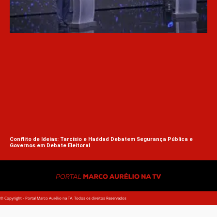
Deb
Def
Conflito de Ideias: Tarcísio e Haddad Debatem Segurança Pública e
Governos em Debate Eleitoral
© Copyright - Portal Marco Aurélio na TV. Todos os direitos Reservados