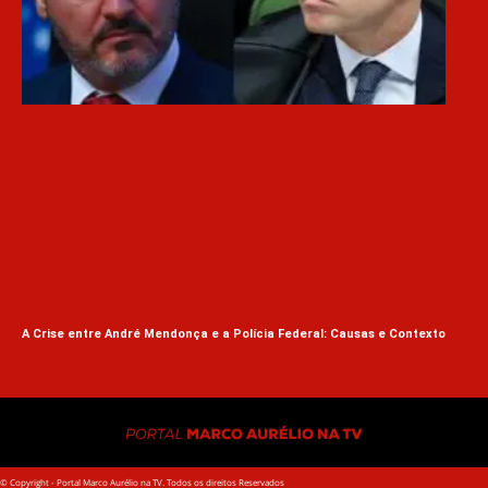
Lul
Inf
A Crise entre André Mendonça e a Polícia Federal: Causas e Contexto
© Copyright - Portal Marco Aurélio na TV. Todos os direitos Reservados