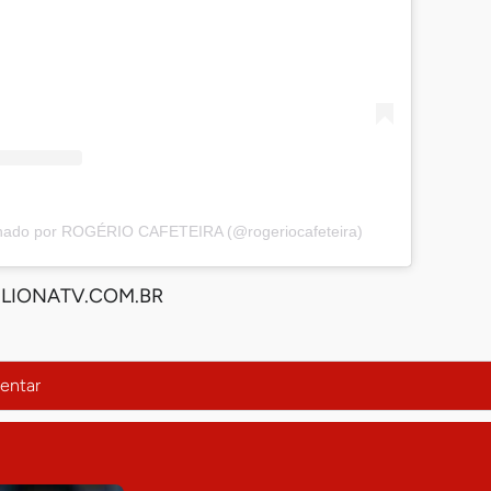
lhado por ROGÉRIO CAFETEIRA (@rogeriocafeteira)
IONATV.COM.BR
entar