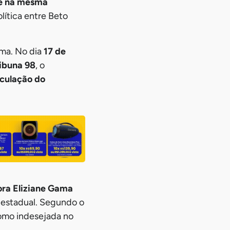
fé na mesma
lítica entre Beto
ema. No dia
17 de
ribuna 98
, o
iculação do
ra Eliziane Gama
 estadual. Segundo o
como indesejada no