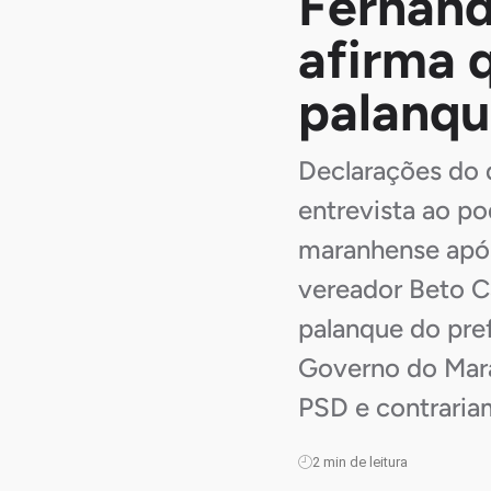
Fernand
afirma 
palanqu
Declarações do 
entrevista ao p
maranhense após
vereador Beto C
palanque do pref
Governo do Mara
PSD e contrariam
2
min de leitura