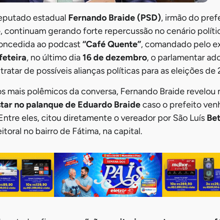
eputado estadual
Fernando Braide (PSD)
, irmão do pref
e
, continuam gerando forte repercussão no cenário polít
concedida ao podcast
“Café Quente”
, comandado pelo 
feteira
, no último dia
16 de dezembro
, o parlamentar a
ratar de possíveis alianças políticas para as eleições de
mais polêmicos da conversa, Fernando Braide revelou
tar no palanque de Eduardo Braide
caso o prefeito venh
ntre eles, citou diretamente o vereador por São Luís
Bet
itoral no bairro de Fátima, na capital.