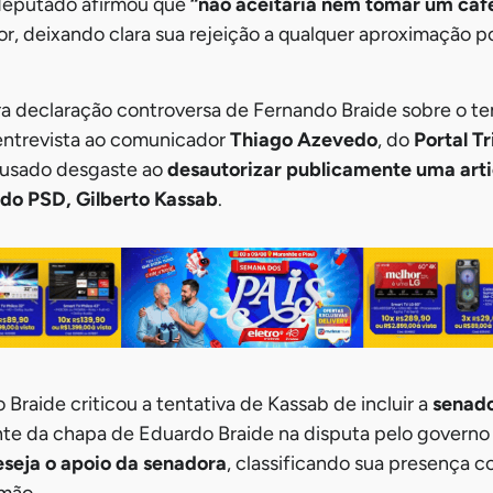
 deputado afirmou que
“não aceitaria nem tomar um ca
, deixando clara sua rejeição a qualquer aproximação po
ira declaração controversa de Fernando Braide sobre o t
 entrevista ao comunicador
Thiago Azevedo
, do
Portal T
ausado desgaste ao
desautorizar publicamente uma art
 do PSD, Gilberto Kassab
.
Braide criticou a tentativa de Kassab de incluir a
senado
te da chapa de Eduardo Braide na disputa pelo governo
eseja o apoio da senadora
, classificando sua presença 
rmão.