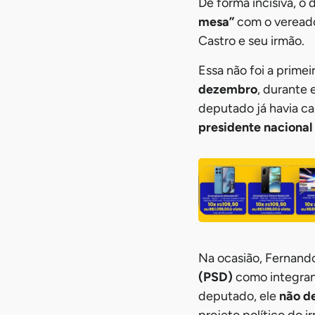
De forma incisiva, o
mesa”
com o vereador
Castro e seu irmão.
Essa não foi a prime
dezembro
, durante
deputado já havia c
presidente nacional
Na ocasião, Fernando 
(PSD)
como integran
deputado, ele
não d
projeto político do i