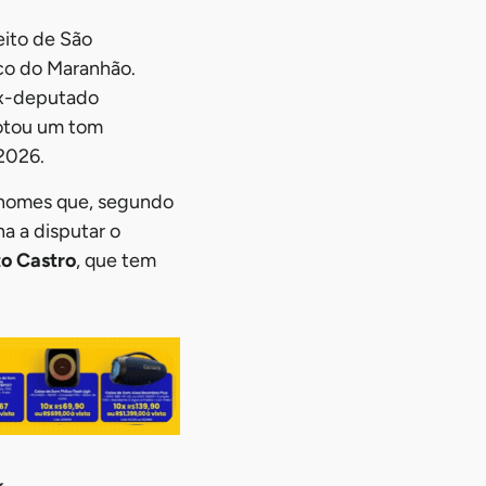
eito de São
ico do Maranhão.
ex-deputado
dotou um tom
 2026.
 nomes que, segundo
a a disputar o
o Castro
, que tem