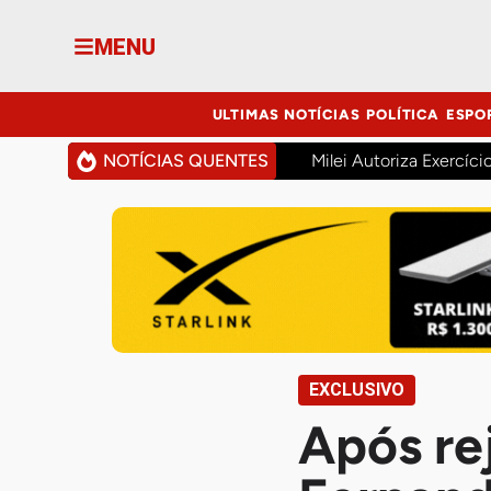
MENU
ULTIMAS NOTÍCIAS
POLÍTICA
ESPO
NOTÍCIAS QUENTES
Milei Autoriza Exercíci
EXCLUSIVO
Após re