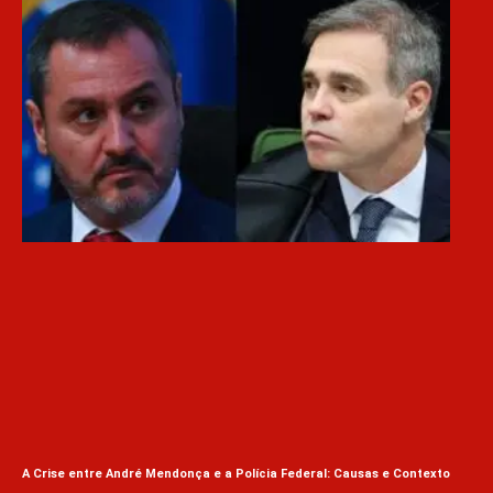
Lul
Inf
A Crise entre André Mendonça e a Polícia Federal: Causas e Contexto