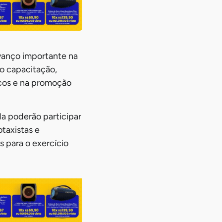
vanço importante na
do capacitação,
cos e na promoção
da poderão participar
otaxistas e
s para o exercício