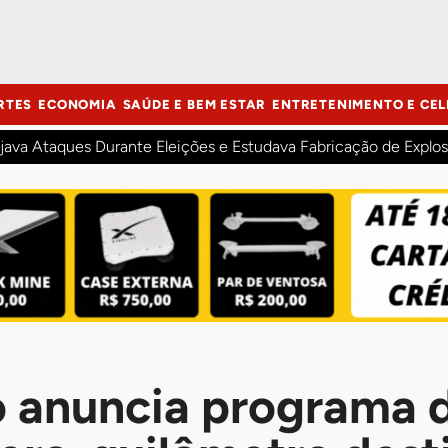
RTES
ECONOMIA
SAÚDE E BEM ESTAR
ENTRETENIMENTO E CEL
java Ataques Durante Eleições e Estudava Fabricação de Explos
 anuncia programa d