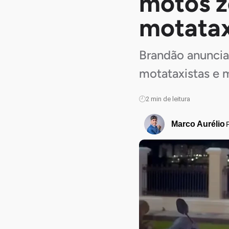
motos z
motatax
Brandão anuncia
motataxistas e 
2
min de leitura
Marco Aurélio