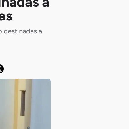
inadas a
as
 destinadas a