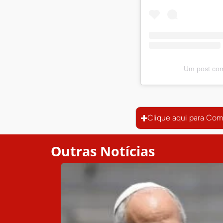
Um post com
Clique aqui para Com
Outras Notícias