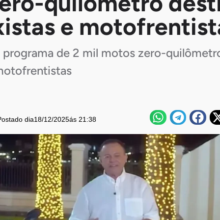
ero-quilômetro dest
istas e motofrentist
 programa de 2 mil motos zero-quilômetro
motofrentistas
Postado dia
18/12/2025
ás 21:38