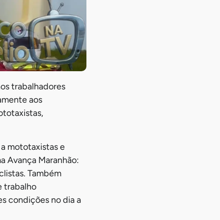
os trabalhadores
tamente aos
ototaxistas,
a mototaxistas e
ama Avança Maranhão:
clistas. Também
e trabalho
es condições no dia a