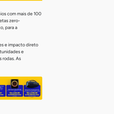
pios com mais de 100
letas zero-
o, para a
es e impacto direto
rtunidades e
 rodas. As