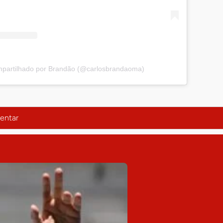
partilhado por Brandão (@carlosbrandaoma)
entar