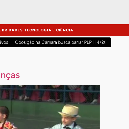
EBRIDADES
TECNOLOGIA E CIÊNCIA
ivos
Oposição na Câmara busca barrar PLP 114/2026 para evit
anças