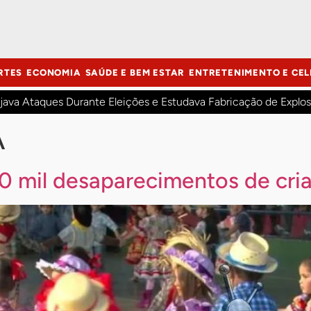
RTES
ECONOMIA
SAÚDE E BEM ESTAR
ENTRETENIMENTO E CEL
java Ataques Durante Eleições e Estudava Fabricação de Explos
A
 20 mil desaparecimentos de cri