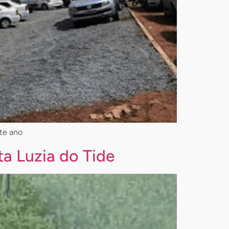
ste ano
ta Luzia do Tide