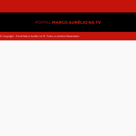
Sup
© Copyright - Portal Marco Aurélio na TV. Todos os direitos Reservados