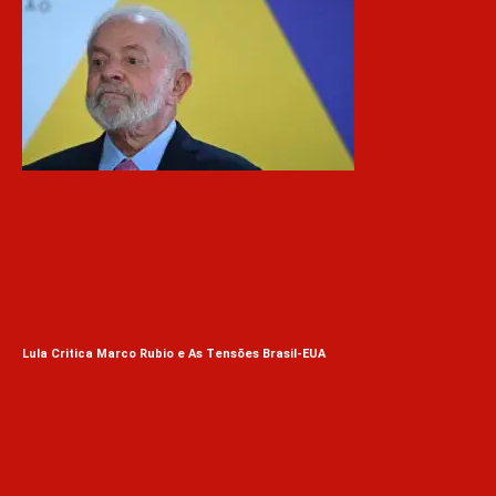
Lula Critica Marco Rubio e As Tensões Brasil-EUA
Ves