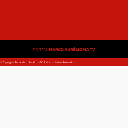
A E
© Copyright - Portal Marco Aurélio na TV. Todos os direitos Reservados