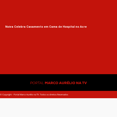
Noiva Celebra Casamento em Cama de Hospital no Acre
Luc
His
© Copyright - Portal Marco Aurélio na TV. Todos os direitos Reservados