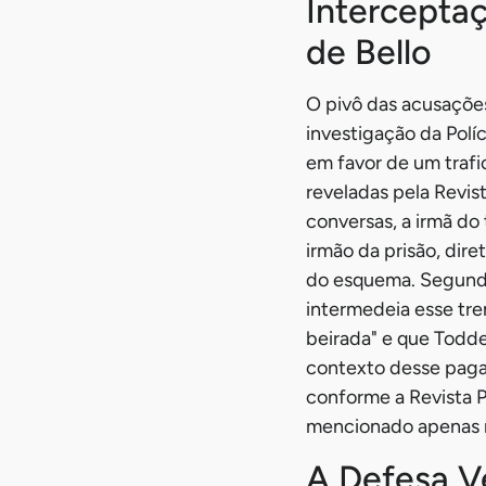
Interceptaç
de Bello
O pivô das acusaçõe
investigação da Polí
em favor de um trafi
reveladas pela Revis
conversas, a irmã do
irmão da prisão, dir
do esquema. Segundo
intermedeia esse tr
beirada" e que Todde
contexto desse paga
conforme a Revista P
mencionado apenas n
A Defesa V