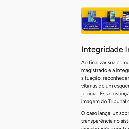
Integridade I
Ao finalizar sua com
magistrado e a integ
situação, reconhece
vítimas de um esque
judicial. Essa disti
imagem do Tribunal d
O caso lança luz sob
transparência no sis
investigações contra