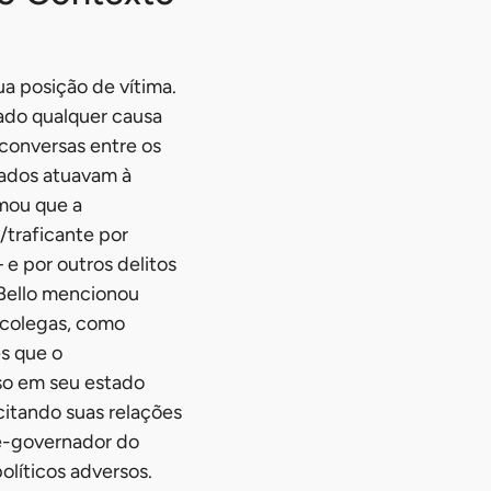
a posição de vítima.
ado qualquer causa
 conversas entre os
trados atuavam à
rmou que a
traficante por
e por outros delitos
 Bello mencionou
 colegas, como
s que o
so em seu estado
 citando suas relações
ce-governador do
olíticos adversos.