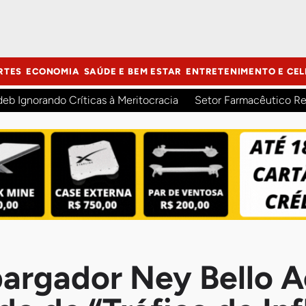
RTES
ECONOMIA
SAÚDE E BEM ESTAR
ENTRETENIMENTO E CEL
deb Ignorando Críticas à Meritocracia
Setor Farmacêutico Re
rgador Ney Bello A