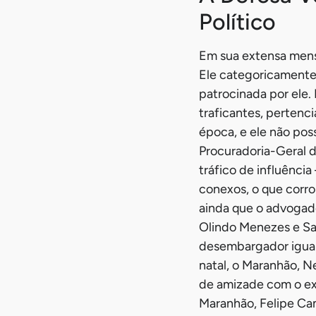
Político
Em sua extensa mens
Ele categoricamente
patrocinada por ele.
traficantes, pertenc
época, e ele não pos
Procuradoria-Geral 
tráfico de influênci
conexos, o que corro
ainda que o advogad
Olindo Menezes e Sau
desembargador igualm
natal, o Maranhão, Ne
de amizade com o ex-
Maranhão, Felipe Cam