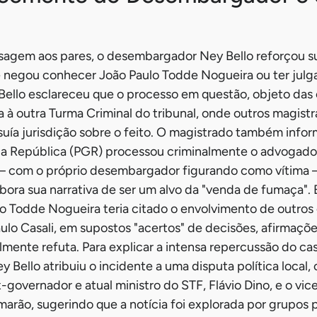
agem aos pares, o desembargador Ney Bello reforçou su
 negou conhecer João Paulo Todde Nogueira ou ter julg
 Bello esclareceu que o processo em questão, objeto das
ia à outra Turma Criminal do tribunal, onde outros magis
suía jurisdição sobre o feito. O magistrado também info
da República (PGR) processou criminalmente o advogado/
a – com o próprio desembargador figurando como vítima – 
bora sua narrativa de ser um alvo da "venda de fumaça".
o Todde Nogueira teria citado o envolvimento de outros
lo Casali, em supostos "acertos" de decisões, afirmaçõe
ente refuta. Para explicar a intensa repercussão do ca
y Bello atribuiu o incidente a uma disputa política local,
governador e atual ministro do STF, Flávio Dino, e o vi
arão, sugerindo que a notícia foi explorada por grupos p