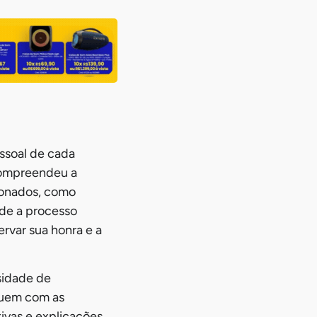
essoal de cada
 compreendeu a
ionados, como
de a processo
rvar sua honra e a
sidade de
eguem com as
ivas e explicações