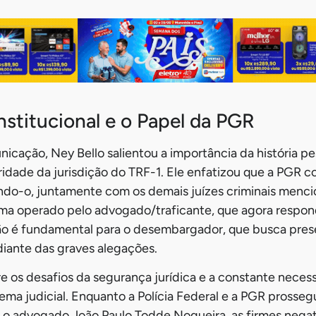
nstitucional e o Papel da PGR
unicação, Ney Bello salientou a importância da história p
ridade da jurisdição do TRF-1. Ele enfatizou que a PGR
ndo-o, juntamente com os demais juízes criminais menc
ma operado pelo advogado/traficante, que agora respon
nção é fundamental para o desembargador, que busca prese
iante das graves alegações.
re os desafios da segurança jurídica e a constante neces
tema judicial. Enquanto a Polícia Federal e a PGR pross
 o advogado João Paulo Todde Nogueira, as firmes negat