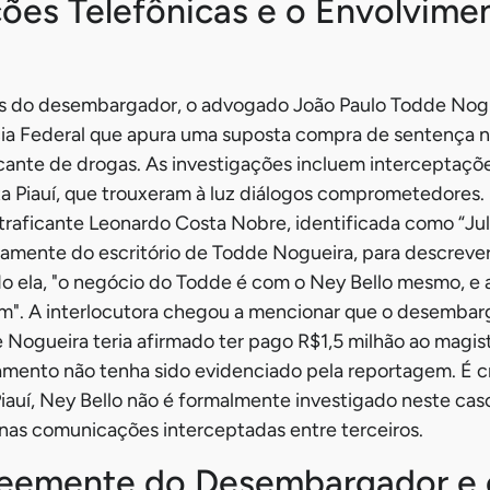
ões Telefônicas e o Envolvimen
s do desembargador, o advogado João Paulo Todde Nogu
cia Federal que apura uma suposta compra de sentença n
cante de drogas. As investigações incluem interceptaçõe
ta Piauí, que trouxeram à luz diálogos comprometedores
 traficante Leonardo Costa Nobre, identificada como “Juli
etamente do escritório de Todde Nogueira, para descrev
 ela, "o negócio do Todde é com o Ney Bello mesmo, e a
em". A interlocutora chegou a mencionar que o desemba
 Nogueira teria afirmado ter pago R$1,5 milhão ao magis
mento não tenha sido evidenciado pela reportagem. É cr
iauí, Ney Bello não é formalmente investigado neste ca
as comunicações interceptadas entre terceiros.
eemente do Desembargador e 