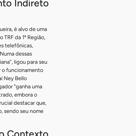
to Indireto
eira, é alvo de uma
o TRF da 1ª Região,
s telefônicas,
. Numa dessas
ana”, ligou para seu
er o funcionamento
í Ney Bello
rgador "ganha uma
trado, embora o
ucial destacar que,
so, sendo seu nome
o Contexto