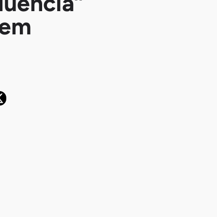
luência”
 em