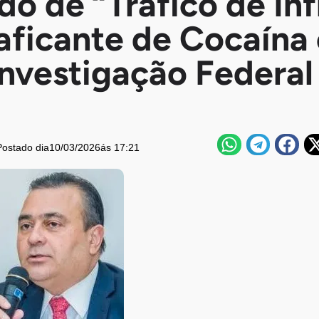
o de “Tráfico de Inf
raficante de Cocaína
Investigação Federal
Postado dia
10/03/2026
ás 17:21