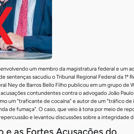
envolvendo um membro da magistratura federal e um a
e sentenças sacudiu o Tribunal Regional Federal da 1ª R
al Ney de Barros Bello Filho publicou em um grupo de
 acusações contundentes contra o advogado João Paulo
mo um "traficante de cocaína" e autor de um "tráfico de i
nda de fumaça". O caso, que veio à tona por meio de re
 repercussão e levantou discussões sobre a integridade do
o e as Fortes Acusações do