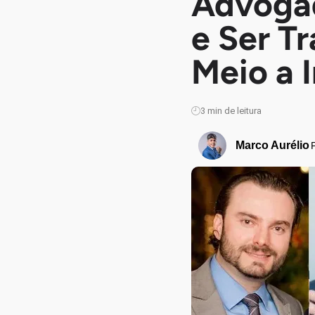
Advogad
e Ser T
Meio a 
3
min de leitura
Marco Aurélio