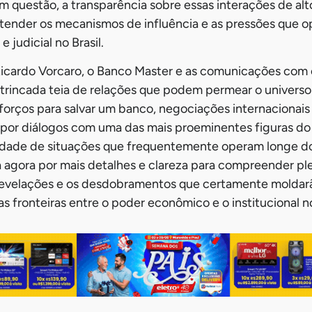
questão, a transparência sobre essas interações de alto
tender os mecanismos de influência e as pressões que o
judicial no Brasil.
icardo Vorcaro, o Banco Master e as comunicações com 
ntrincada teia de relações que podem permear o universo f
forços para salvar um banco, negociações internacionais 
 por diálogos com uma das mais proeminentes figuras do j
lidade de situações que frequentemente operam longe do
 agora por mais detalhes e clareza para compreender p
revelações e os desdobramentos que certamente moldarã
 as fronteiras entre o poder econômico e o institucional no