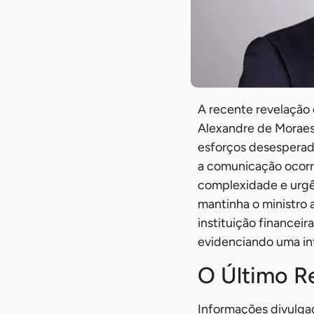
A recente revelação 
Alexandre de Moraes 
esforços desesperado
a comunicação ocorr
complexidade e urgê
mantinha o ministro 
instituição financeir
evidenciando uma in
O Último R
Informações divulgad