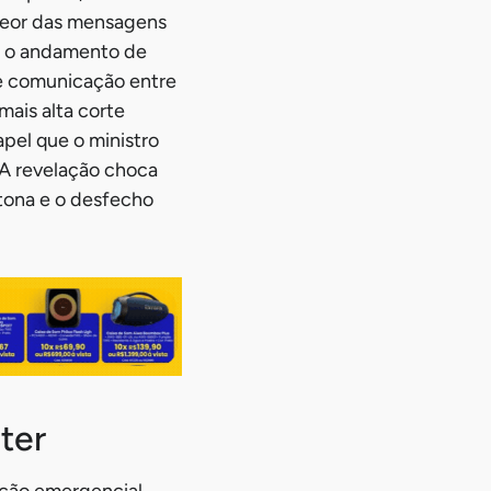
teor das mensagens
re o andamento de
de comunicação entre
ais alta corte
apel que o ministro
 A revelação choca
 tona e o desfecho
ter