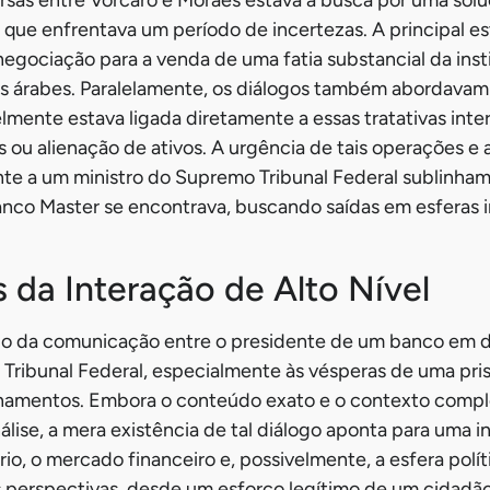
rsas entre Vorcaro e Moraes estava a busca por uma sol
 que enfrentava um período de incertezas. A principal es
 negociação para a venda de uma fatia substancial da inst
es árabes. Paralelamente, os diálogos também abordava
elmente estava ligada diretamente a essas tratativas inte
 ou alienação de ativos. A urgência de tais operações e
te a um ministro do Supremo Tribunal Federal sublinham
anco Master se encontrava, buscando saídas em esferas 
 da Interação de Alto Nível
po da comunicação entre o presidente de um banco em d
Tribunal Federal, especialmente às vésperas de uma pri
namentos. Embora o conteúdo exato e o contexto comp
álise, a mera existência de tal diálogo aponta para uma 
rio, o mercado financeiro e, possivelmente, a esfera polí
as perspectivas, desde um esforço legítimo de um cidadã