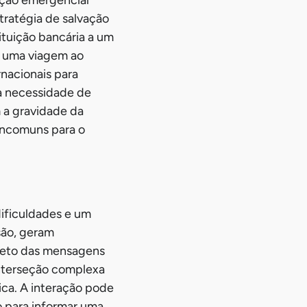
ução emergencial
tratégia de salvação
ituição bancária a um
m uma viagem ao
rnacionais para
 a necessidade de
 a gravidade da
incomuns para o
ificuldades e um
são, geram
leto das mensagens
interseção complexa
tica. A interação pode
o para informar uma