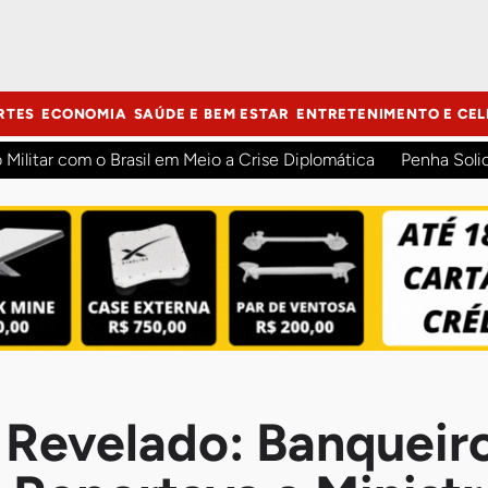
RTES
ECONOMIA
SAÚDE E BEM ESTAR
ENTRETENIMENTO E CEL
o Militar com o Brasil em Meio a Crise Diplomática
Penha Soli
 Revelado: Banqueir