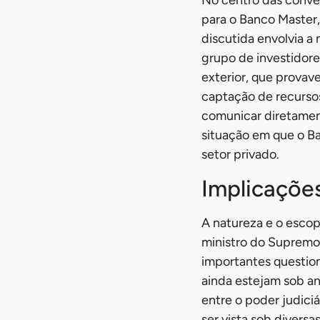
No centro das conve
para o Banco Master,
discutida envolvia a
grupo de investidor
exterior, que provav
captação de recursos
comunicar diretamen
situação em que o B
setor privado.
Implicações
A natureza e o esco
ministro do Supremo 
importantes questio
ainda estejam sob an
entre o poder judiciá
ser vista sob divers