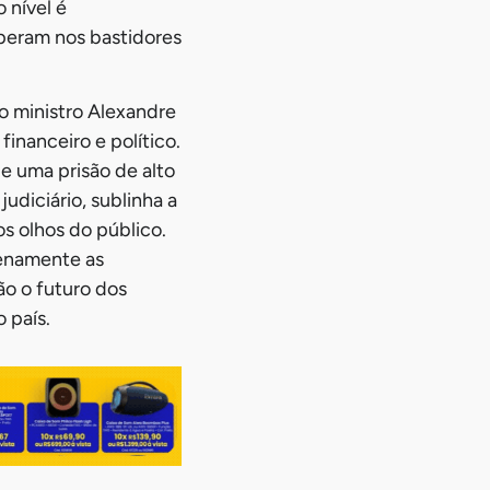
 nível é
peram nos bastidores
o ministro Alexandre
inanceiro e político.
e uma prisão de alto
udiciário, sublinha a
s olhos do público.
lenamente as
o o futuro dos
 país.