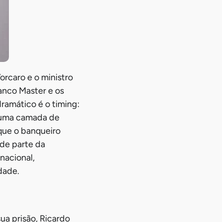
rcaro e o ministro
anco Master e os
ramático é o timing:
o uma camada de
que o banqueiro
 de parte da
nacional,
dade.
a prisão, Ricardo