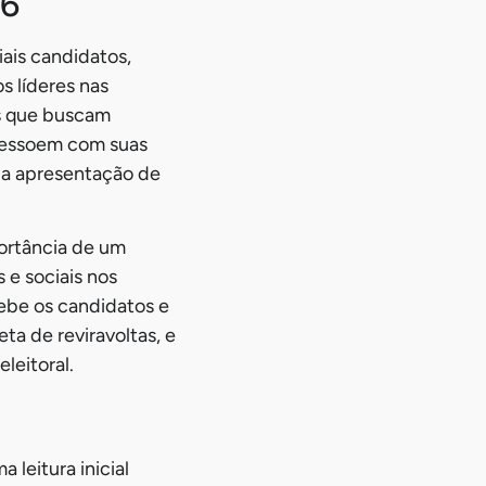
26
ais candidatos,
s líderes nas
es que buscam
e ressoem com suas
e a apresentação de
portância de um
 e sociais nos
ebe os candidatos e
ta de reviravoltas, e
leitoral.
 leitura inicial