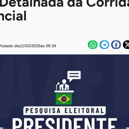
 Detalhada da Corrid
ncial
Postado dia
11/03/2026
ás 08:34