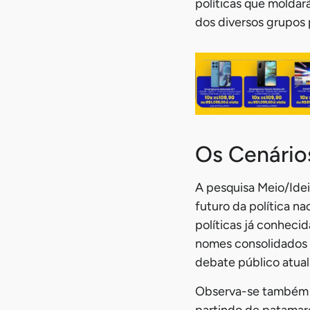
políticas que molda
dos diversos grupos p
Os Cenário
A pesquisa Meio/Idei
futuro da política n
políticas já conheci
nomes consolidados 
debate público atual
Observa-se também a
partindo de patamar