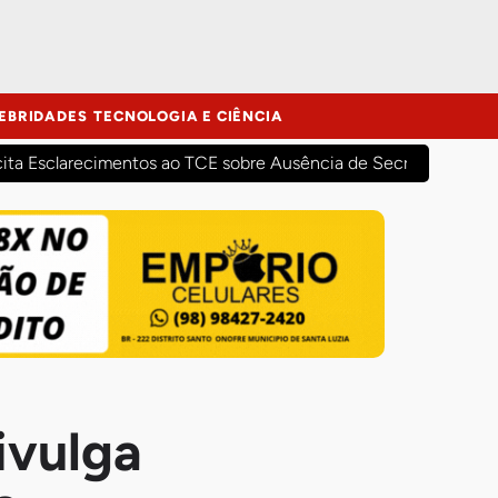
EBRIDADES
TECNOLOGIA E CIÊNCIA
cita Esclarecimentos ao TCE sobre Ausência de Secretários Mun
ivulga