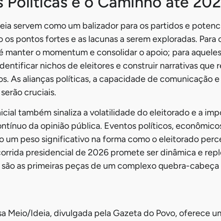
 Políticas e o Caminho até 20
ia servem como um balizador para os partidos e potenci
 os pontos fortes e as lacunas a serem exploradas. Para o
o é manter o momentum e consolidar o apoio; para aquel
identificar nichos de eleitores e construir narrativas qu
os. As alianças políticas, a capacidade de comunicação 
serão cruciais.
icial também sinaliza a volatilidade do eleitorado e a im
nuo da opinião pública. Eventos políticos, econômicos
 um peso significativo na forma como o eleitorado perc
corrida presidencial de 2026 promete ser dinâmica e reple
 são as primeiras peças de um complexo quebra-cabeça e
a Meio/Ideia, divulgada pela Gazeta do Povo, oferece uma