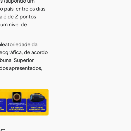
tas (supondo um
 país, entre os dias
da é de Z pontos
 um nível de
 aleatoriedade da
geográfica, de acordo
ibunal Superior
ados apresentados,