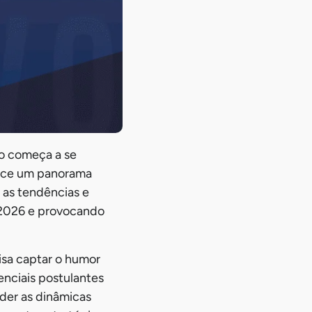
ro começa a se
erece um panorama
e as tendências e
e 2026 e provocando
sa captar o humor
nciais postulantes
nder as dinâmicas