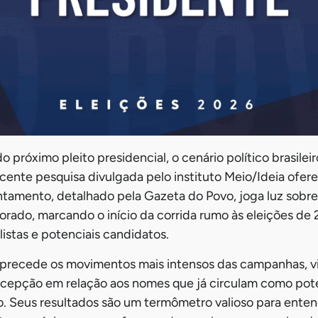
 próximo pleito presidencial, o cenário político brasilei
ecente pesquisa divulgada pelo instituto Meio/Ideia of
vantamento, detalhado pela Gazeta do Povo, joga luz sobr
torado, marcando o início da corrida rumo às eleições d
listas e potenciais candidatos.
precede os movimentos mais intensos das campanhas, vi
rcepção em relação aos nomes que já circulam como pote
to. Seus resultados são um termômetro valioso para ente