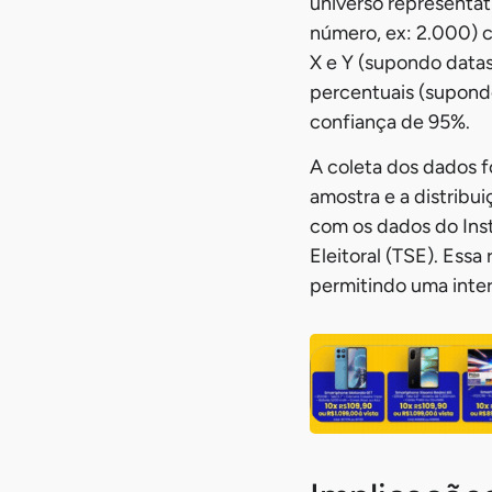
universo representat
número, ex: 2.000) c
X e Y (supondo datas
percentuais (supondo
confiança de 95%.
A coleta dos dados f
amostra e a distribu
com os dados do Insti
Eleitoral (TSE). Ess
permitindo uma inter