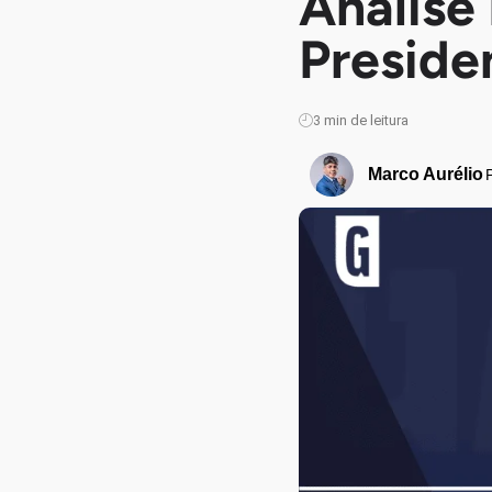
Análise
Preside
3
min de leitura
Marco Aurélio