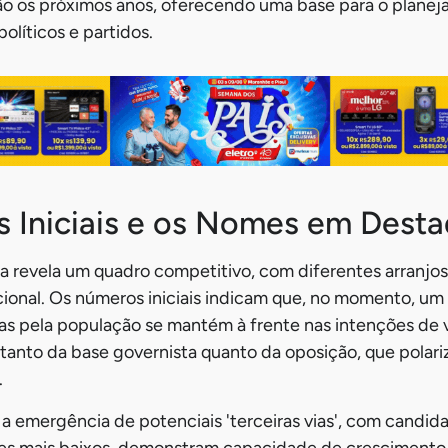
rão os próximos anos, oferecendo uma base para o plane
olíticos e partidos.
s Iniciais e os Nomes em Dest
a revela um quadro competitivo, com diferentes arranjo
acional. Os números iniciais indicam que, no momento, um
das pela população se mantém à frente nas intenções de 
tanto da base governista quanto da oposição, que polar
.
 emergência de potenciais 'terceiras vias', com candid
es mais baixos, demonstram capacidade de crescimento