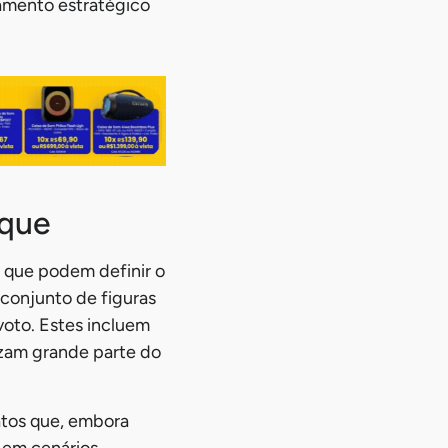
jamento estratégico
aque
s que podem definir o
 conjunto de figuras
voto. Estes incluem
izam grande parte do
atos que, embora
 em cenários