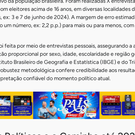
ivo da população brasileira. Foram realizadas X entrevis
om eleitores acima de 16 anos, em diversas localidades do
, ex: 3 e 7 de junho de 2024). A margem de erro estima
 um número, ex: 2,2 p.p.) para mais ou para menos, com
oi feita por meio de entrevistas pessoais, assegurando a
ição proporcional por sexo, idade, escolaridade e região 
tuto Brasileiro de Geografia e Estatística (IBGE) e do Tr
a robustez metodológica confere credibilidade aos result
pretação confiável do momento político atual.