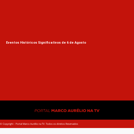
Eventos Históricos Significativos de 6 de Agosto
A E
© Copyright - Portal Marco Aurélio na TV. Todos os direitos Reservados